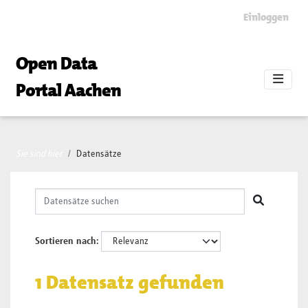
Skip to main content
Einloggen
Open Data
Portal Aachen
Sie sind hier
Datensätze
Sortieren nach
1 Datensatz gefunden