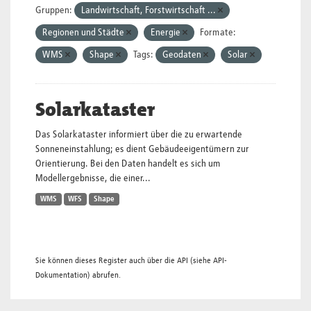
Gruppen:
Landwirtschaft, Forstwirtschaft ...
Regionen und Städte
Energie
Formate:
WMS
Shape
Tags:
Geodaten
Solar
Solarkataster
Das Solarkataster informiert über die zu erwartende
Sonneneinstahlung; es dient Gebäudeeigentümern zur
Orientierung. Bei den Daten handelt es sich um
Modellergebnisse, die einer...
WMS
WFS
Shape
Sie können dieses Register auch über die
API
(siehe
API-
Dokumentation
) abrufen.