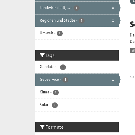
E
Landwirtschaft,...
-
x
1
Regionen und Städte
-
x
S
1
Umwelt
-
1
Da
Dat
W
Tags
Geodaten
-
1
Sie
Geoservice
-
x
1
Klima
-
1
Solar
-
1
Formate