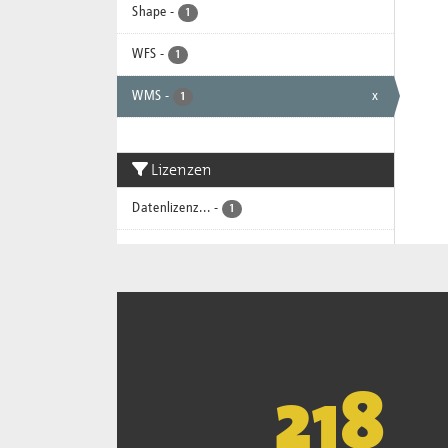
Shape
-
1
WFS
-
1
WMS
-
x
1
Lizenzen
Datenlizenz...
-
1
221