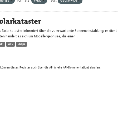
nergie
Formate:
WMS
Tags:
Geoservice
olarkataster
s Solarkataster informiert über die zu erwartende Sonneneinstahlung; es dien
en handelt es sich um Modellergebnisse, die einer...
MS
WFS
Shape
 können dieses Register auch über die
API
(siehe
API-Dokumentation
) abrufen.