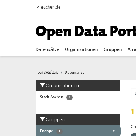
Skip to main content
< aachen.de
Open Data Por
Datensätze
Organisationen
Gruppen
Anw
Sie sind hier
Datensätze
Organisationen
Stadt Aachen
-
1
1
Gruppen
Gr
Energie
-
x
1