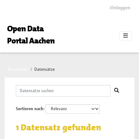
Skip to main content
Einloggen
Open Data
Portal Aachen
Sie sind hier
Datensätze
Sortieren nach
1 Datensatz gefunden