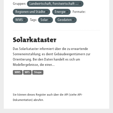
Gruppen:
Landwirtschaft, Forstwirtschaft ...
Regionen und Städte
Energie
Formate:
WMS
Tags:
Solar
Geodaten
Solarkataster
Das Solarkataster informiert über die zu erwartende
Sonneneinstahlung; es dient Gebäudeeigentümern zur
Orientierung. Bei den Daten handelt es sich um
Modellergebnisse, die einer...
WMS
WFS
Shape
Sie können dieses Register auch über die
API
(siehe
API-
Dokumentation
) abrufen.