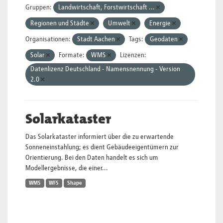
Gruppen:
Landwirtschaft, Forstwirtschaft ...
Regionen und Städte
Umwelt
Energie
Organisationen:
Stadt Aachen
Tags:
Geodaten
Solar
Formate:
WMS
Lizenzen:
Datenlizenz Deutschland - Namensnennung - Version
2.0
Solarkataster
Das Solarkataster informiert über die zu erwartende
Sonneneinstahlung; es dient Gebäudeeigentümern zur
Orientierung. Bei den Daten handelt es sich um
Modellergebnisse, die einer...
WMS
WFS
Shape