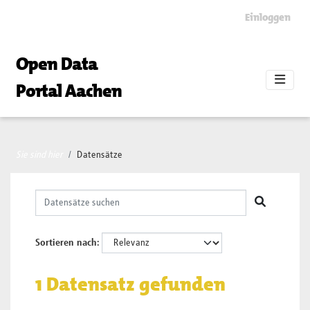
Skip to main content
Einloggen
Open Data
Portal Aachen
Sie sind hier
Datensätze
Sortieren nach
1 Datensatz gefunden