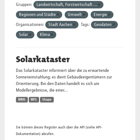
Gruppen:
Landwirtschaft, Forstwirtschaft ...
Regionen und Städte
Umwelt
Energie
Organisationen:
Stadt Aachen
Tags:
Geodaten
Solar
Klima
Solarkataster
Das Solarkataster informiert über die zu erwartende
Sonneneinstahlung; es dient Gebäudeeigentümern zur
Orientierung. Bei den Daten handelt es sich um
Modellergebnisse, die einer...
WMS
WFS
Shape
Sie können dieses Register auch über die
API
(siehe
API-
Dokumentation
) abrufen.