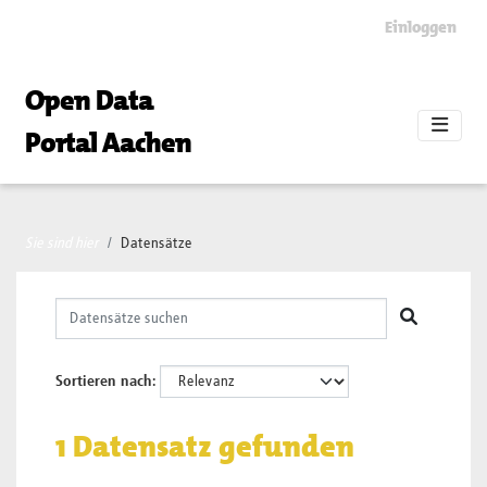
Skip to main content
Einloggen
Open Data
Portal Aachen
Sie sind hier
Datensätze
Sortieren nach
1 Datensatz gefunden