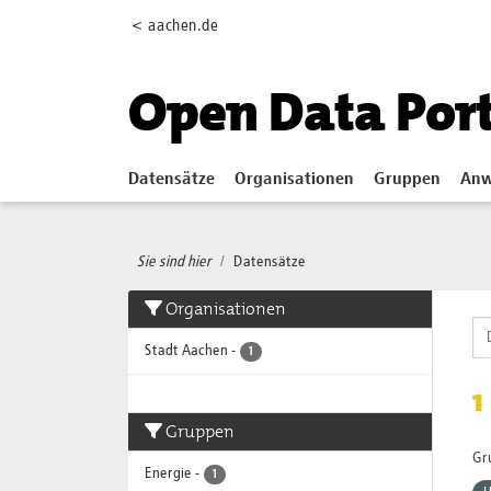
Skip to main content
< aachen.de
Open Data Por
Datensätze
Organisationen
Gruppen
Anw
Sie sind hier
Datensätze
Organisationen
Stadt Aachen
-
1
1
Gruppen
Gr
Energie
-
1