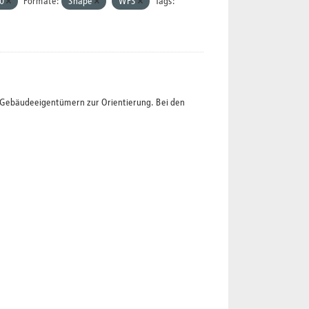
.0
Formate:
Shape
WFS
Tags:
t Gebäudeeigentümern zur Orientierung. Bei den