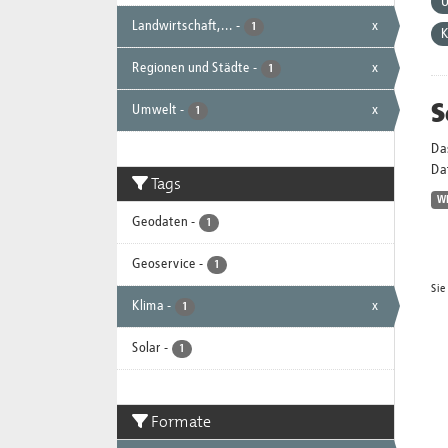
Landwirtschaft,...
-
x
1
K
Regionen und Städte
-
x
1
S
Umwelt
-
x
1
Da
Dat
Tags
W
Geodaten
-
1
Geoservice
-
1
Sie
Klima
-
x
1
Solar
-
1
Formate