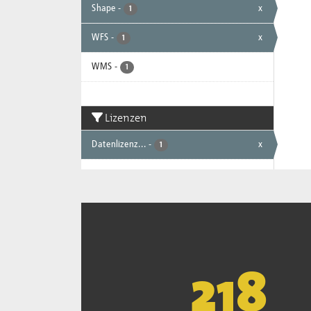
Shape
-
x
1
WFS
-
x
1
WMS
-
1
Lizenzen
Datenlizenz...
-
x
1
221