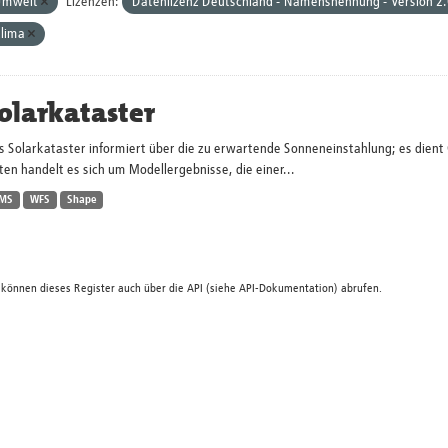
Umwelt
Lizenzen:
Datenlizenz Deutschland - Namensnennung - Version 2
lima
olarkataster
s Solarkataster informiert über die zu erwartende Sonneneinstahlung; es dien
en handelt es sich um Modellergebnisse, die einer...
MS
WFS
Shape
 können dieses Register auch über die
API
(siehe
API-Dokumentation
) abrufen.