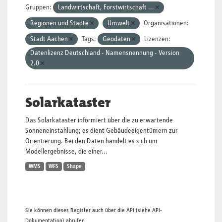
Gruppen:
Landwirtschaft, Forstwirtschaft ...
Regionen und Städte
Umwelt
Organisationen:
Stadt Aachen
Tags:
Geodaten
Lizenzen:
Datenlizenz Deutschland - Namensnennung - Version
2.0
Solarkataster
Das Solarkataster informiert über die zu erwartende
Sonneneinstahlung; es dient Gebäudeeigentümern zur
Orientierung. Bei den Daten handelt es sich um
Modellergebnisse, die einer...
WMS
WFS
Shape
Sie können dieses Register auch über die
API
(siehe
API-
Dokumentation
) abrufen.