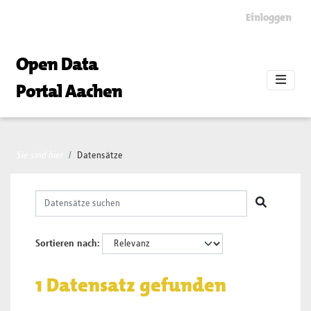
Skip to main content
Einloggen
Open Data
Portal Aachen
Sie sind hier
Datensätze
Sortieren nach
1 Datensatz gefunden