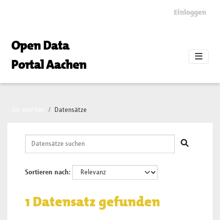
Skip to main content
Einloggen
Open Data
Portal Aachen
Sie sind hier
Datensätze
Sortieren nach
1 Datensatz gefunden