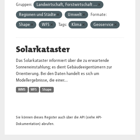
Gruppen:
Landwirtschaft, Forstwirtschaft ...
Regionen und Städte
Umwelt
Formate:
Shape
WFS
Tags:
Klima
Geoservice
Solarkataster
Das Solarkataster informiert über die zu erwartende
Sonneneinstahlung; es dient Gebäudeeigentümern zur
Orientierung. Bei den Daten handelt es sich um
Modellergebnisse, die einer...
WMS
WFS
Shape
Sie können dieses Register auch über die
API
(siehe
API-
Dokumentation
) abrufen.