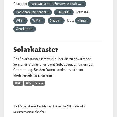
Gruppen:
Landwirtschaft, Forstwirtschaft ...
Regionen und Städte
Umwelt
Formate:
WFS
WMS
Shape
Tags:
Klima
Geodaten
Solarkataster
Das Solarkataster informiert über die zu erwartende
Sonneneinstahlung; es dient Gebäudeeigentümern zur
Orientierung. Bei den Daten handelt es sich um
Modellergebnisse, die einer...
WMS
WFS
Shape
Sie können dieses Register auch über die
API
(siehe
API-
Dokumentation
) abrufen.