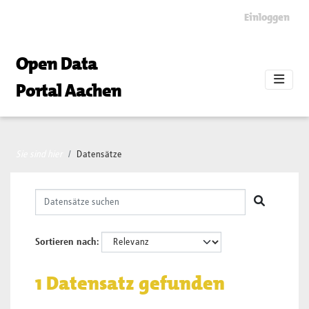
Skip to main content
Einloggen
Open Data
Portal Aachen
Sie sind hier
Datensätze
Sortieren nach
1 Datensatz gefunden