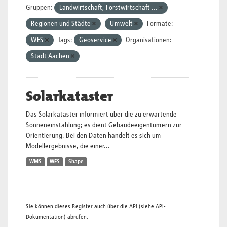
Gruppen:
Landwirtschaft, Forstwirtschaft ...
Regionen und Städte
Umwelt
Formate:
WFS
Tags:
Geoservice
Organisationen:
Stadt Aachen
Solarkataster
Das Solarkataster informiert über die zu erwartende
Sonneneinstahlung; es dient Gebäudeeigentümern zur
Orientierung. Bei den Daten handelt es sich um
Modellergebnisse, die einer...
WMS
WFS
Shape
Sie können dieses Register auch über die
API
(siehe
API-
Dokumentation
) abrufen.