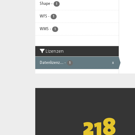
Shape
-
1
WFS
-
1
WMS
-
1
Lizenzen
Datenlizenz...
-
x
1
221