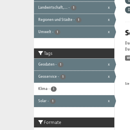
Landwirtschaft,...
-
x
1
D
Regionen und Städte
-
x
1
S
Umwelt
-
x
1
Da
Dat
Tags
W
Geodaten
-
x
1
Geoservice
-
x
1
Sie
Klima
-
1
Solar
-
x
1
Formate