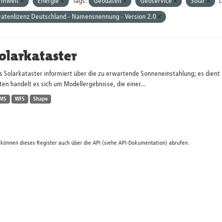
Umwelt
Energie
Tags:
Geodaten
Geoservice
Solar
L
atenlizenz Deutschland - Namensnennung - Version 2.0
olarkataster
s Solarkataster informiert über die zu erwartende Sonneneinstahlung; es dien
en handelt es sich um Modellergebnisse, die einer...
MS
WFS
Shape
 können dieses Register auch über die
API
(siehe
API-Dokumentation
) abrufen.