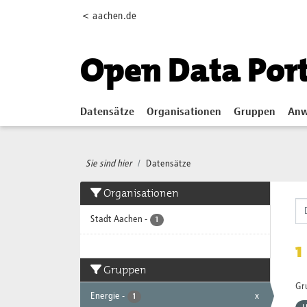
Skip to main content
< aachen.de
Open Data Por
Datensätze
Organisationen
Gruppen
Anw
Sie sind hier
Datensätze
Organisationen
Stadt Aachen
-
1
1
Gruppen
Gr
Energie
-
x
1