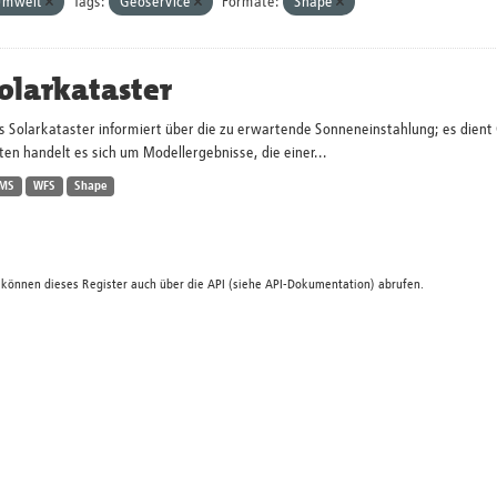
Umwelt
Tags:
Geoservice
Formate:
Shape
olarkataster
s Solarkataster informiert über die zu erwartende Sonneneinstahlung; es dien
en handelt es sich um Modellergebnisse, die einer...
MS
WFS
Shape
 können dieses Register auch über die
API
(siehe
API-Dokumentation
) abrufen.