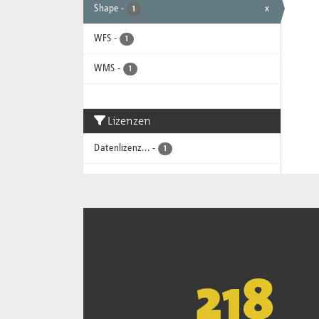
Shape
-
x
1
WFS
-
1
WMS
-
1
Lizenzen
Datenlizenz...
-
1
221