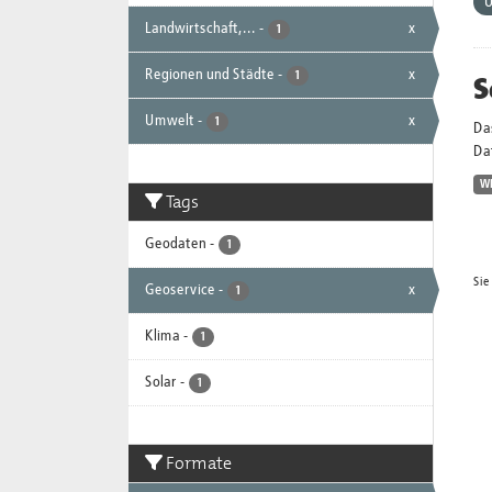
Landwirtschaft,...
-
x
1
Regionen und Städte
-
x
S
1
Umwelt
-
x
1
Da
Dat
W
Tags
Geodaten
-
1
Sie
Geoservice
-
x
1
Klima
-
1
Solar
-
1
Formate