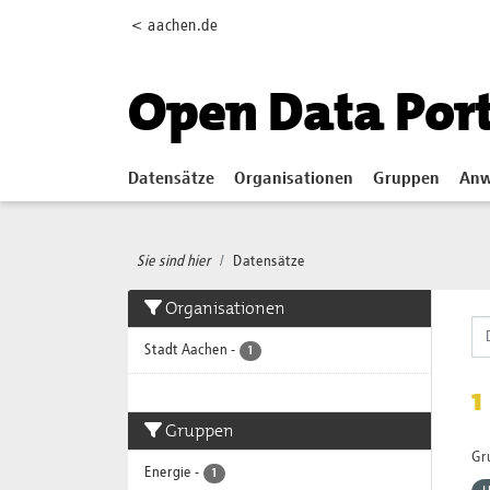
Skip to main content
< aachen.de
Open Data Por
Datensätze
Organisationen
Gruppen
Anw
Sie sind hier
Datensätze
Organisationen
Stadt Aachen
-
1
1
Gruppen
Gr
Energie
-
1