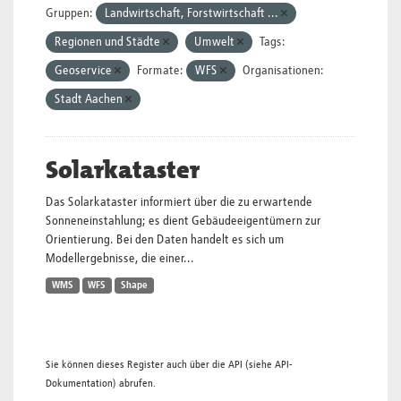
Gruppen:
Landwirtschaft, Forstwirtschaft ...
Regionen und Städte
Umwelt
Tags:
Geoservice
Formate:
WFS
Organisationen:
Stadt Aachen
Solarkataster
Das Solarkataster informiert über die zu erwartende
Sonneneinstahlung; es dient Gebäudeeigentümern zur
Orientierung. Bei den Daten handelt es sich um
Modellergebnisse, die einer...
WMS
WFS
Shape
Sie können dieses Register auch über die
API
(siehe
API-
Dokumentation
) abrufen.