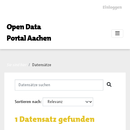
Skip to main content
Einloggen
Open Data
Portal Aachen
Sie sind hier
Datensätze
Sortieren nach
1 Datensatz gefunden