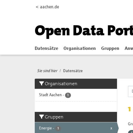
Skip to main content
< aachen.de
Open Data Por
Datensätze
Organisationen
Gruppen
Anw
Sie sind hier
Datensätze
Organisationen
Stadt Aachen
-
1
1
Gruppen
Gr
Energie
-
x
1