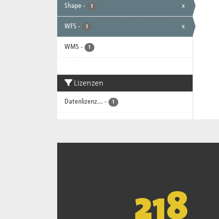
Shape
-
x
1
WFS
-
x
1
WMS
-
1
Lizenzen
Datenlizenz...
-
1
221