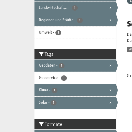
E
Landwirtschaft,...
-
x
1
Regionen und Städte
-
x
S
1
Umwelt
-
1
Da
Dat
W
Tags
Geodaten
-
x
1
Sie
Geoservice
-
1
Klima
-
x
1
Solar
-
x
1
Formate