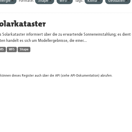
nergie
Formate:
Shape
WFS
Tags:
Klima
Geodaten
olarkataster
s Solarkataster informiert über die zu erwartende Sonneneinstahlung; es dien
en handelt es sich um Modellergebnisse, die einer...
MS
WFS
Shape
 können dieses Register auch über die
API
(siehe
API-Dokumentation
) abrufen.