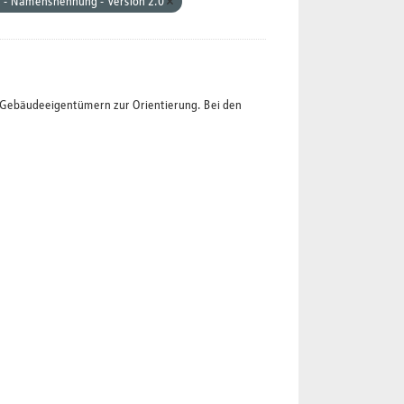
d - Namensnennung - Version 2.0
t Gebäudeeigentümern zur Orientierung. Bei den