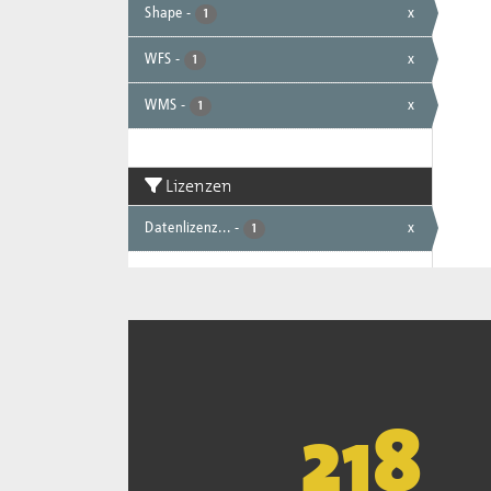
Shape
-
x
1
WFS
-
x
1
WMS
-
x
1
Lizenzen
Datenlizenz...
-
x
1
221