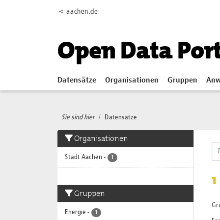
Skip to main content
< aachen.de
Open Data Por
Datensätze
Organisationen
Gruppen
Anw
Sie sind hier
Datensätze
Organisationen
Stadt Aachen
-
1
1
Gruppen
Gr
Energie
-
1