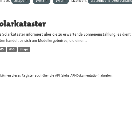
rmate:
Shape
WMS
WFS
Lizenzen:
Datenlizenz Deutschlan
olarkataster
s Solarkataster informiert über die zu erwartende Sonneneinstahlung; es dien
en handelt es sich um Modellergebnisse, die einer...
MS
WFS
Shape
 können dieses Register auch über die
API
(siehe
API-Dokumentation
) abrufen.