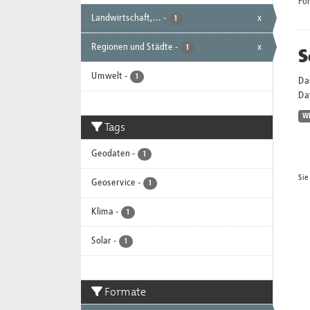
Fo
Landwirtschaft,...
-
x
1
Regionen und Städte
-
x
S
1
Umwelt
-
1
Da
Dat
W
Tags
Geodaten
-
1
Sie
Geoservice
-
1
Klima
-
1
Solar
-
1
Formate