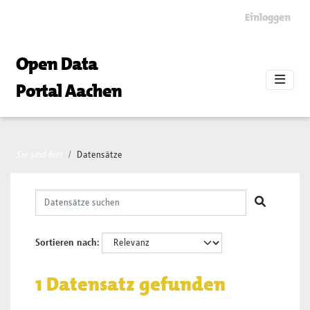
Skip to main content
Einloggen
Open Data
Portal Aachen
Sie sind hier
Datensätze
Sortieren nach
1 Datensatz gefunden