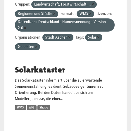
Gruppen:
Landwirtschaft, Forstwirtschaft ...
Regionen und Städte
Formate:
WMS
Lizenzen:
Datenlizenz Deutschland - Namensnennung - Version
2.0
Organisationen:
Stadt Aachen
Tags:
Solar
Geodaten
Solarkataster
Das Solarkataster informiert über die zu erwartende
Sonneneinstahlung; es dient Gebäudeeigentümern zur
Orientierung. Bei den Daten handelt es sich um
Modellergebnisse, die einer...
WMS
WFS
Shape