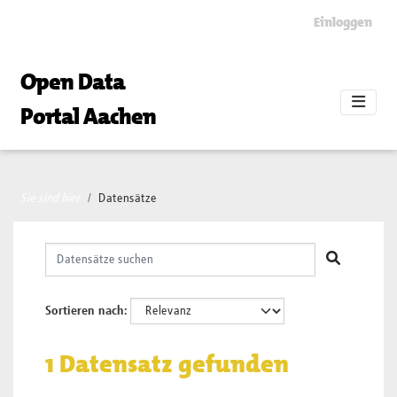
Skip to main content
Einloggen
Open Data
Portal Aachen
Sie sind hier
Datensätze
Sortieren nach
1 Datensatz gefunden