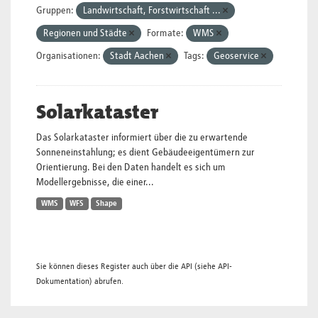
Gruppen:
Landwirtschaft, Forstwirtschaft ...
Regionen und Städte
Formate:
WMS
Organisationen:
Stadt Aachen
Tags:
Geoservice
Solarkataster
Das Solarkataster informiert über die zu erwartende
Sonneneinstahlung; es dient Gebäudeeigentümern zur
Orientierung. Bei den Daten handelt es sich um
Modellergebnisse, die einer...
WMS
WFS
Shape
Sie können dieses Register auch über die
API
(siehe
API-
Dokumentation
) abrufen.