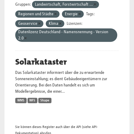
Gruppen:
Landwirtschaft, Forstwirtschaft ...
Regionen und Städte
Energie
Tags:
Geoservice
Klima
Lizenzen:
Datenlizenz Deutschland - Namensnennung - Version
2.0
Solarkataster
Das Solarkataster informiert über die zu erwartende
Sonneneinstahlung; es dient Gebäudeeigentümern zur
Orientierung. Bei den Daten handelt es sich um
Modellergebnisse, die einer...
WMS
WFS
Shape
Sie können dieses Register auch über die
API
(siehe
API-
Dokumentation
) abrufen.