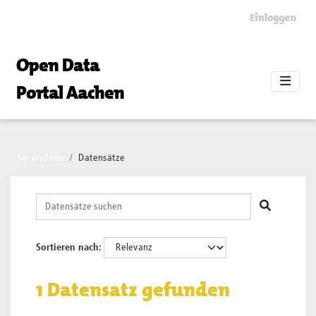
Skip to main content
Einloggen
Open Data
Portal Aachen
Sie sind hier
Datensätze
Sortieren nach
1 Datensatz gefunden