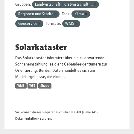
Gruppen:
Landwirtschaft, Forstwirtschaft ...
Regionen und Städte
Tags:
Klima
Geoservice
Formate:
WMS
Solarkataster
Das Solarkataster informiert über die zu erwartende
Sonneneinstahlung; es dient Gebäudeeigentümern zur
Orientierung. Bei den Daten handelt es sich um
Modellergebnisse, die einer...
WMS
WFS
Shape
Sie können dieses Register auch über die
API
(siehe
API-
Dokumentation
) abrufen.