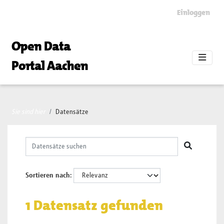
Skip to main content
Einloggen
Open Data
Portal Aachen
Sie sind hier
Datensätze
Sortieren nach
1 Datensatz gefunden