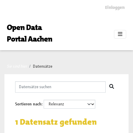
Skip to main content
Einloggen
Open Data
Portal Aachen
Sie sind hier
Datensätze
Sortieren nach
1 Datensatz gefunden