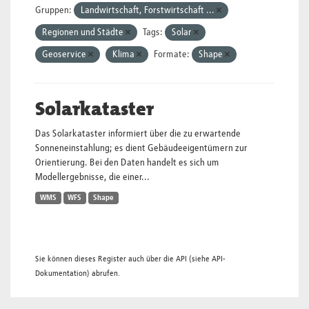
Gruppen:
Landwirtschaft, Forstwirtschaft ...
Regionen und Städte
Tags:
Solar
Geoservice
Klima
Formate:
Shape
Solarkataster
Das Solarkataster informiert über die zu erwartende
Sonneneinstahlung; es dient Gebäudeeigentümern zur
Orientierung. Bei den Daten handelt es sich um
Modellergebnisse, die einer...
WMS
WFS
Shape
Sie können dieses Register auch über die
API
(siehe
API-
Dokumentation
) abrufen.