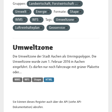
Gruppen:
Landwirtschaft, Forstwirtschaft ...
Umwelt
Energie
Formate:
Shape
WMS
WFS
Tags:
Umweltzone
Luftreinhalteplan
Geoservice
Umweltzone
Die Umweltzone der Stadt Aachen als Umringspolygon. Die
Umweltzone wurde zum 1. Februar 2016 in Aachen
eingeführt. Es dürfen nur noch Fahrzeuge mit grüner Plakette
oder...
WMS
WFS
Shape
HTML
Sie können dieses Register auch über die
API
(siehe
API-
Dokumentation
) abrufen.