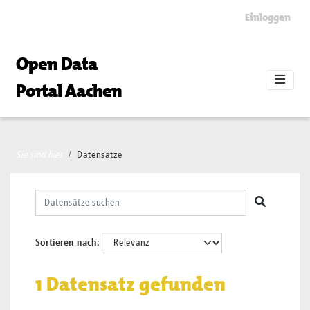
Skip to main content
Einloggen
Open Data
Portal Aachen
Sie sind hier
Datensätze
Sortieren nach
1 Datensatz gefunden