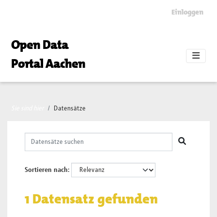
Skip to main content
Einloggen
Open Data
Portal Aachen
Sie sind hier
Datensätze
Sortieren nach
1 Datensatz gefunden