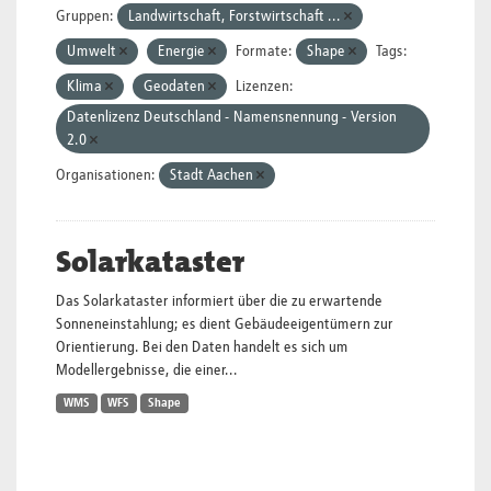
Gruppen:
Landwirtschaft, Forstwirtschaft ...
Umwelt
Energie
Formate:
Shape
Tags:
Klima
Geodaten
Lizenzen:
Datenlizenz Deutschland - Namensnennung - Version
2.0
Organisationen:
Stadt Aachen
Solarkataster
Das Solarkataster informiert über die zu erwartende
Sonneneinstahlung; es dient Gebäudeeigentümern zur
Orientierung. Bei den Daten handelt es sich um
Modellergebnisse, die einer...
WMS
WFS
Shape