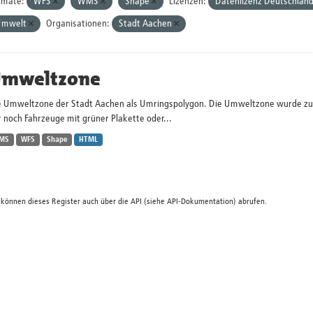
rmate:
WFS
WMS
Shape
Lizenzen:
Datenlizenz Deutschlan
Umwelt
Organisationen:
Stadt Aachen
mweltzone
e Umweltzone der Stadt Aachen als Umringspolygon. Die Umweltzone wurde zum 
 noch Fahrzeuge mit grüner Plakette oder...
MS
WFS
Shape
HTML
 können dieses Register auch über die
API
(siehe
API-Dokumentation
) abrufen.