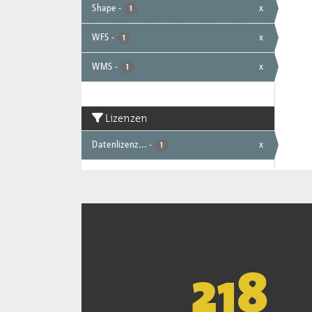
Shape
-
x
1
WFS
-
x
1
WMS
-
x
1
Lizenzen
Datenlizenz...
-
x
1
221