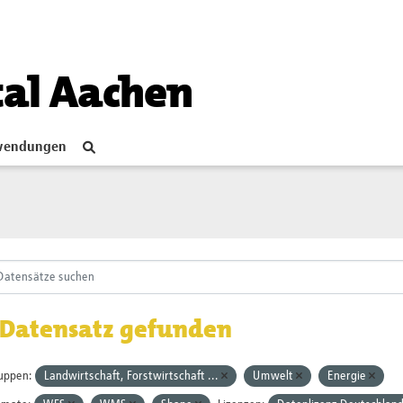
tal Aachen
endungen
 Datensatz gefunden
uppen:
Landwirtschaft, Forstwirtschaft ...
Umwelt
Energie