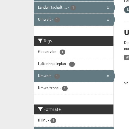
Fo
Landwirtschaft,...
-
x
1
Umwelt
-
x
1
U
Tags
Di
nur
Geoservice
-
1
W
Luftreinhalteplan
-
1
Umwelt
-
x
1
Sie
Umweltzone
-
1
Formate
HTML
-
1