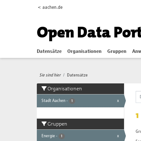
Skip to main content
< aachen.de
Open Data Por
Datensätze
Organisationen
Gruppen
Anw
Sie sind hier
Datensätze
Organisationen
Stadt Aachen
-
x
1
1
Gruppen
Gr
Energie
-
x
1