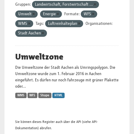
Gruppen:
Landwirtschaft, Forstwirtschaft ...
Umwelt
Energie
Formate:
WFS
WMS
Tags:
Luftreinhalteplan
Organisationen:
Stadt Aachen
Umweltzone
Die Umweltzone der Stadt Aachen als Umringspolygon. Die
Umweltzone wurde zum 1. Februar 2016 in Aachen
eingeführt. Es dürfen nur noch Fahrzeuge mit grüner Plakette
oder...
WMS
WFS
Shape
HTML
Sie können dieses Register auch über die
API
(siehe
API-
Dokumentation
) abrufen.