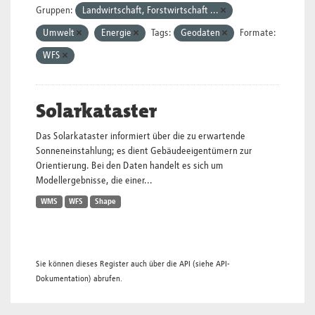
Gruppen:
Landwirtschaft, Forstwirtschaft ...
Umwelt
Energie
Tags:
Geodaten
Formate:
WFS
Solarkataster
Das Solarkataster informiert über die zu erwartende
Sonneneinstahlung; es dient Gebäudeeigentümern zur
Orientierung. Bei den Daten handelt es sich um
Modellergebnisse, die einer...
WMS
WFS
Shape
Sie können dieses Register auch über die
API
(siehe
API-
Dokumentation
) abrufen.