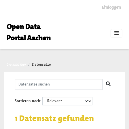
Skip to main content
Einloggen
Open Data
Portal Aachen
Sie sind hier
Datensätze
Sortieren nach
1 Datensatz gefunden