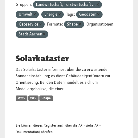
Gruppen:
Landwirtschaft, Forstwirtschaft ...
Umwelt
Energie
Tags:
Geodaten
Geoservice
Formate:
Shape
Organisationen:
Stadt Aachen
Solarkataster
Das Solarkataster informiert über die zu erwartende
Sonneneinstahlung; es dient Gebäudeeigentümern zur
Orientierung. Bei den Daten handelt es sich um
Modellergebnisse, die einer...
WMS
WFS
Shape
Sie können dieses Register auch über die
API
(siehe
API-
Dokumentation
) abrufen.