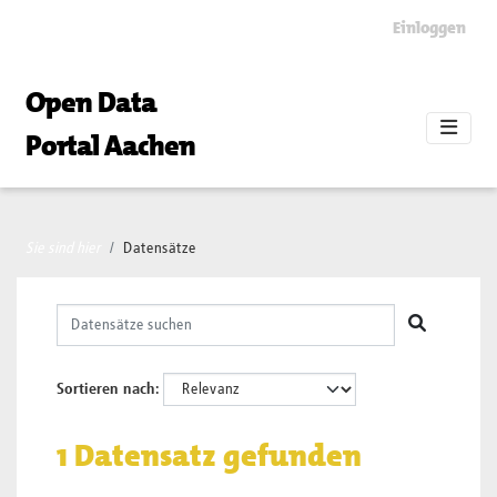
Skip to main content
Einloggen
Open Data
Portal Aachen
Sie sind hier
Datensätze
Sortieren nach
1 Datensatz gefunden