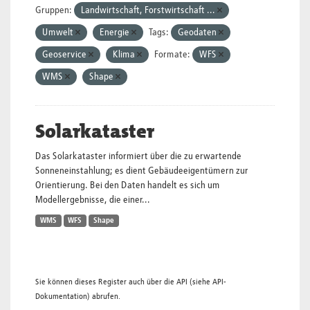
Gruppen:
Landwirtschaft, Forstwirtschaft ...
Umwelt
Energie
Tags:
Geodaten
Geoservice
Klima
Formate:
WFS
WMS
Shape
Solarkataster
Das Solarkataster informiert über die zu erwartende
Sonneneinstahlung; es dient Gebäudeeigentümern zur
Orientierung. Bei den Daten handelt es sich um
Modellergebnisse, die einer...
WMS
WFS
Shape
Sie können dieses Register auch über die
API
(siehe
API-
Dokumentation
) abrufen.