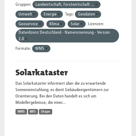
Gruppen:
Landwirtschaft, Forstwirtschaft ...
Umwelt
Energie
Tags:
Geodaten
Geoservice
Klima
Solar
Lizenzen:
Datenlizenz Deutschland - Namensnennung - Version
2.0
Formate:
WMS
Solarkataster
Das Solarkataster informiert über die zu erwartende
Sonneneinstahlung; es dient Gebäudeeigentümern zur
Orientierung. Bei den Daten handelt es sich um
Modellergebnisse, die einer...
WMS
WFS
Shape