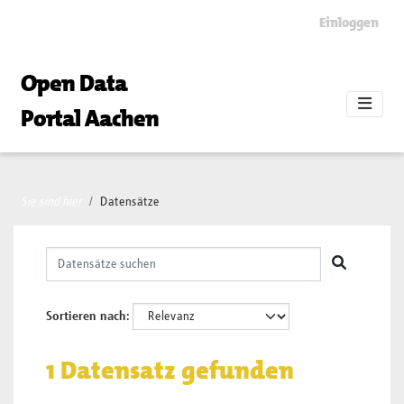
Skip to main content
Einloggen
Open Data
Portal Aachen
Sie sind hier
Datensätze
Sortieren nach
1 Datensatz gefunden