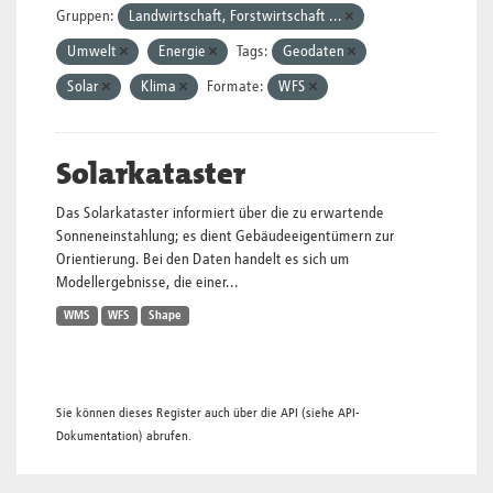
Gruppen:
Landwirtschaft, Forstwirtschaft ...
Umwelt
Energie
Tags:
Geodaten
Solar
Klima
Formate:
WFS
Solarkataster
Das Solarkataster informiert über die zu erwartende
Sonneneinstahlung; es dient Gebäudeeigentümern zur
Orientierung. Bei den Daten handelt es sich um
Modellergebnisse, die einer...
WMS
WFS
Shape
Sie können dieses Register auch über die
API
(siehe
API-
Dokumentation
) abrufen.