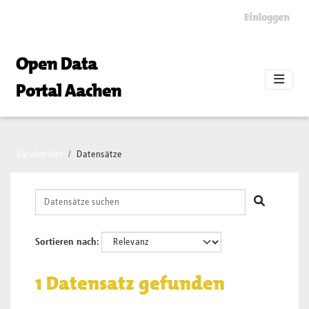
Skip to main content
Einloggen
Open Data
Portal Aachen
Sie sind hier
Datensätze
Sortieren nach
1 Datensatz gefunden