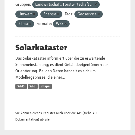
Gruppen:
Landwirtschaft, Forstwirtschaft ...
Umwelt
Energie
Tags:
Geoservice
Klima
Formate:
WFS
Solarkataster
Das Solarkataster informiert über die zu erwartende
Sonneneinstahlung; es dient Gebäudeeigentümern zur
Orientierung. Bei den Daten handelt es sich um
Modellergebnisse, die einer...
WMS
WFS
Shape
Sie können dieses Register auch über die
API
(siehe
API-
Dokumentation
) abrufen.