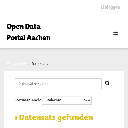
Skip to main content
Einloggen
Open Data
Portal Aachen
Sie sind hier
Datensätze
Sortieren nach
1 Datensatz gefunden