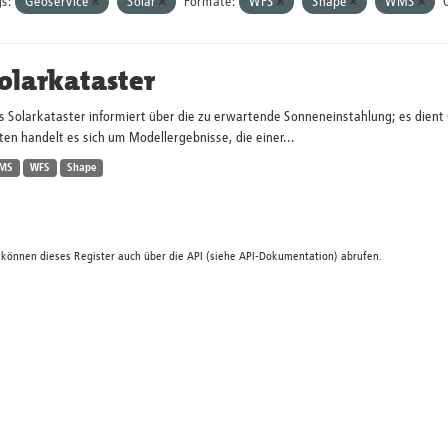
s:
Geoservice
Solar
Formate:
WFS
Shape
WMS
olarkataster
s Solarkataster informiert über die zu erwartende Sonneneinstahlung; es dien
en handelt es sich um Modellergebnisse, die einer...
MS
WFS
Shape
 können dieses Register auch über die
API
(siehe
API-Dokumentation
) abrufen.