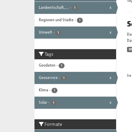
Tag
Landwirtschaft,...
-
x
1
Regionen und Städte
-
S
1
Umwelt
-
x
1
Da
Dat
W
Tags
Geodaten
-
1
Sie
Geoservice
-
x
1
Klima
-
1
Solar
-
x
1
Formate