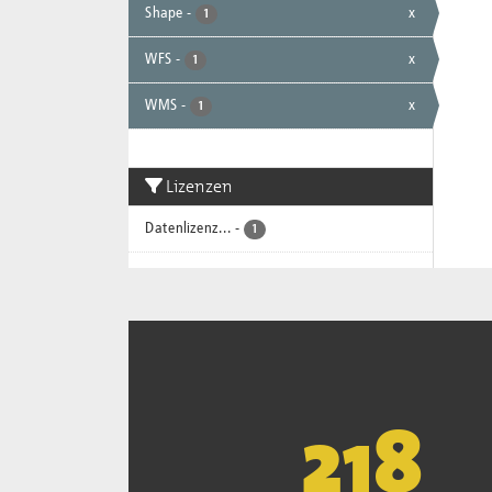
Shape
-
x
1
WFS
-
x
1
WMS
-
x
1
Lizenzen
Datenlizenz...
-
1
221