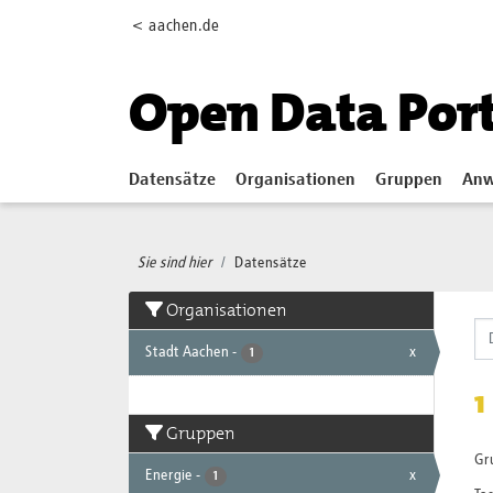
Skip to main content
< aachen.de
Open Data Por
Datensätze
Organisationen
Gruppen
Anw
Sie sind hier
Datensätze
Organisationen
Stadt Aachen
-
x
1
1
Gruppen
Gr
Energie
-
x
1