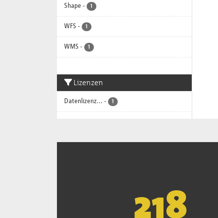
Shape
-
1
WFS
-
1
WMS
-
1
Lizenzen
Datenlizenz...
-
1
221