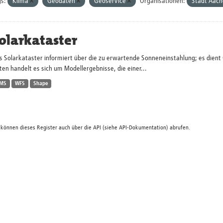
s:
Klima
Geodaten
Geoservice
Organisationen:
Stadt Aac
olarkataster
s Solarkataster informiert über die zu erwartende Sonneneinstahlung; es dien
en handelt es sich um Modellergebnisse, die einer...
MS
WFS
Shape
 können dieses Register auch über die
API
(siehe
API-Dokumentation
) abrufen.