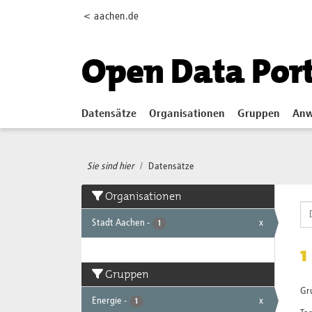
Skip to main content
< aachen.de
Open Data Por
Datensätze
Organisationen
Gruppen
Anw
Sie sind hier
Datensätze
Organisationen
Stadt Aachen
-
x
1
1
Gruppen
Gr
Energie
-
x
1