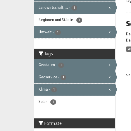
Tag
Landwirtschaft,...
-
x
1
Regionen und Städte
-
S
1
Umwelt
-
x
1
Da
Dat
W
Tags
Geodaten
-
x
1
Sie
Geoservice
-
x
1
Klima
-
x
1
Solar
-
1
Formate