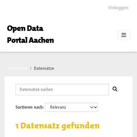
Skip to main content
Einloggen
Open Data
Portal Aachen
Sie sind hier
Datensätze
Sortieren nach
1 Datensatz gefunden