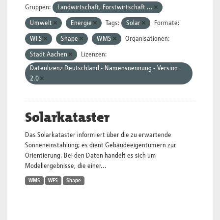
Gruppen:
Landwirtschaft, Forstwirtschaft ...
Umwelt
Energie
Tags:
Solar
Formate:
WFS
Shape
WMS
Organisationen:
Stadt Aachen
Lizenzen:
Datenlizenz Deutschland - Namensnennung - Version
2.0
Solarkataster
Das Solarkataster informiert über die zu erwartende
Sonneneinstahlung; es dient Gebäudeeigentümern zur
Orientierung. Bei den Daten handelt es sich um
Modellergebnisse, die einer...
WMS
WFS
Shape