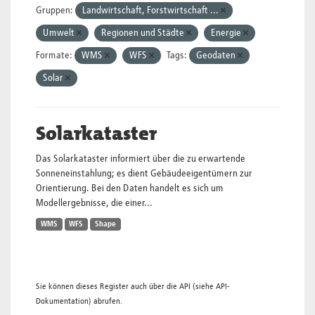
Gruppen:
Landwirtschaft, Forstwirtschaft ...
Umwelt
Regionen und Städte
Energie
Formate:
WMS
WFS
Tags:
Geodaten
Solar
Solarkataster
Das Solarkataster informiert über die zu erwartende
Sonneneinstahlung; es dient Gebäudeeigentümern zur
Orientierung. Bei den Daten handelt es sich um
Modellergebnisse, die einer...
WMS
WFS
Shape
Sie können dieses Register auch über die
API
(siehe
API-
Dokumentation
) abrufen.