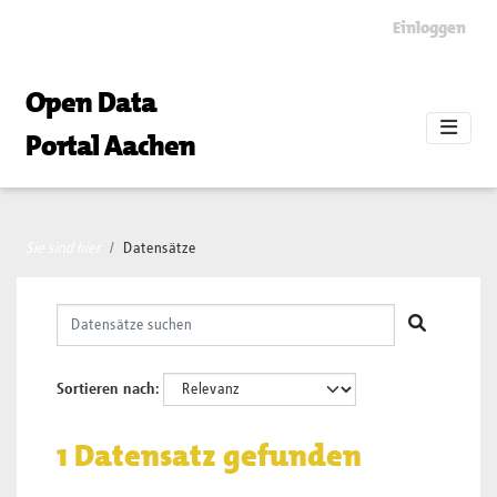
Skip to main content
Einloggen
Open Data
Portal Aachen
Sie sind hier
Datensätze
Sortieren nach
1 Datensatz gefunden