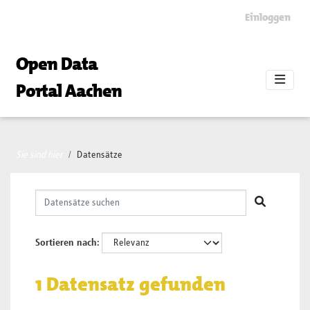
Skip to main content
Einloggen
Open Data
Portal Aachen
Sie sind hier
Datensätze
Sortieren nach
1 Datensatz gefunden