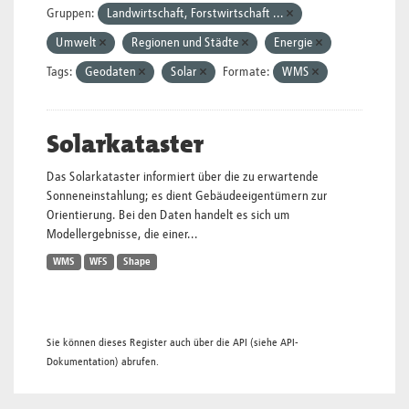
Gruppen:
Landwirtschaft, Forstwirtschaft ...
Umwelt
Regionen und Städte
Energie
Tags:
Geodaten
Solar
Formate:
WMS
Solarkataster
Das Solarkataster informiert über die zu erwartende
Sonneneinstahlung; es dient Gebäudeeigentümern zur
Orientierung. Bei den Daten handelt es sich um
Modellergebnisse, die einer...
WMS
WFS
Shape
Sie können dieses Register auch über die
API
(siehe
API-
Dokumentation
) abrufen.