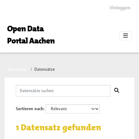
Skip to main content
Einloggen
Open Data
Portal Aachen
Sie sind hier
Datensätze
Sortieren nach
1 Datensatz gefunden