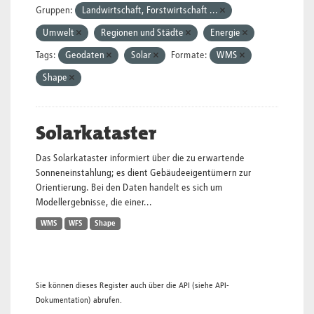
Gruppen:
Landwirtschaft, Forstwirtschaft ...
Umwelt
Regionen und Städte
Energie
Tags:
Geodaten
Solar
Formate:
WMS
Shape
Solarkataster
Das Solarkataster informiert über die zu erwartende
Sonneneinstahlung; es dient Gebäudeeigentümern zur
Orientierung. Bei den Daten handelt es sich um
Modellergebnisse, die einer...
WMS
WFS
Shape
Sie können dieses Register auch über die
API
(siehe
API-
Dokumentation
) abrufen.