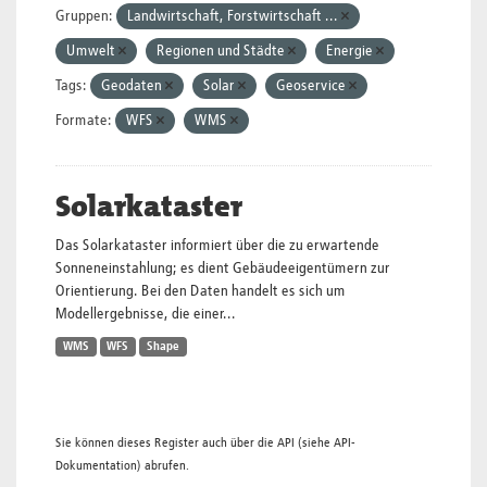
Gruppen:
Landwirtschaft, Forstwirtschaft ...
Umwelt
Regionen und Städte
Energie
Tags:
Geodaten
Solar
Geoservice
Formate:
WFS
WMS
Solarkataster
Das Solarkataster informiert über die zu erwartende
Sonneneinstahlung; es dient Gebäudeeigentümern zur
Orientierung. Bei den Daten handelt es sich um
Modellergebnisse, die einer...
WMS
WFS
Shape
Sie können dieses Register auch über die
API
(siehe
API-
Dokumentation
) abrufen.