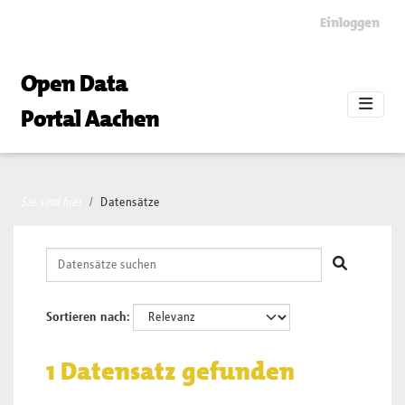
Skip to main content
Einloggen
Open Data
Portal Aachen
Sie sind hier
Datensätze
Sortieren nach
1 Datensatz gefunden