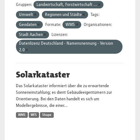
Gruppen:
Landwirtschaft, Forstwirtschaft ...
Umwelt
Regionen und Städte
Tags:
Geodaten
Formate:
WMS
Organisationen:
Stadt Aachen
Lizenzen:
Datenlizenz Deutschland - Namensnennung - Version
2.0
Solarkataster
Das Solarkataster informiert über die zu erwartende
Sonneneinstahlung; es dient Gebäudeeigentümern zur
Orientierung. Bei den Daten handelt es sich um
Modellergebnisse, die einer...
WMS
WFS
Shape