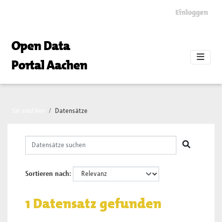
Skip to main content
Einloggen
Open Data
Portal Aachen
Sie sind hier
Datensätze
Sortieren nach
1 Datensatz gefunden