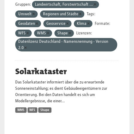
Gruppen:
Landwirtschaft, Forstwirtschaft ...
Umwelt
Regionen und Städte
Tags:
Geodaten
Geoservice
Klima
Formate:
WFS
WMS
Shape
Lizenzen:
Datenlizenz Deutschland - Namensnennung - Version
2.0
Solarkataster
Das Solarkataster informiert über die zu erwartende
Sonneneinstahlung; es dient Gebäudeeigentümern zur
Orientierung. Bei den Daten handelt es sich um
Modellergebnisse, die einer...
WMS
WFS
Shape