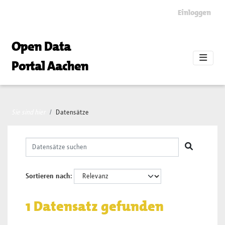
Skip to main content
Einloggen
Open Data
Portal Aachen
Sie sind hier
Datensätze
Sortieren nach
1 Datensatz gefunden