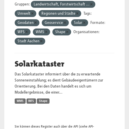
Gruppen:
Landwirtschaft, Forstwirtschaft ...
Umwelt
Regionen und Städte
Tags:
Geodaten
Geoservice
Solar
Formate:
WFS
WMS
Shape
Organisationen:
Stadt Aachen
Solarkataster
Das Solarkataster informiert über die zu erwartende
Sonneneinstahlung; es dient Gebäudeeigentümern zur
Orientierung. Bei den Daten handelt es sich um
Modellergebnisse, die einer...
WMS
WFS
Shape
Sie können dieses Register auch über die
API
(siehe
API-