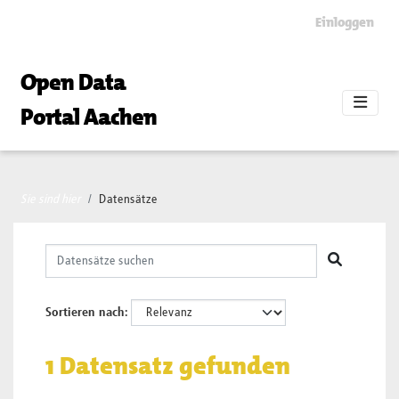
Skip to main content
Einloggen
Open Data
Portal Aachen
Sie sind hier
Datensätze
Sortieren nach
1 Datensatz gefunden