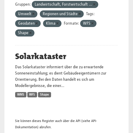
Gruppen:
Landwirtschaft, Forstwirtschaft ...
Umwelt
Regionen und Städte
Tags:
Geodaten
Klima
Formate:
WFS
Shape
Solarkataster
Das Solarkataster informiert über die zu erwartende
Sonneneinstahlung; es dient Gebäudeeigentümern zur
Orientierung. Bei den Daten handelt es sich um
Modellergebnisse, die einer...
WMS
WFS
Shape
Sie können dieses Register auch über die
API
(siehe
API-
Dokumentation
) abrufen.