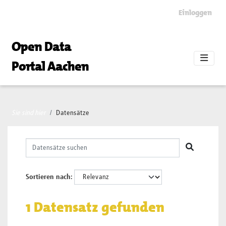
Skip to main content
Einloggen
Open Data
Portal Aachen
Sie sind hier
Datensätze
Sortieren nach
1 Datensatz gefunden