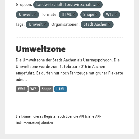
Gruppen:
Landwirtschaft, Forstwirtschaft ...
Umwelt
Formate:
HTML
Shape
WFS
Tags:
Umwelt
Organisationen:
Stadt Aachen
Umweltzone
Die Umweltzone der Stadt Aachen als Umringspolygon. Die
Umweltzone wurde zum 1. Februar 2016 in Aachen
eingeführt. Es dürfen nur noch Fahrzeuge mit grüner Plakette
oder...
WMS
WFS
Shape
HTML
Sie können dieses Register auch über die
API
(siehe
API-
Dokumentation
) abrufen.