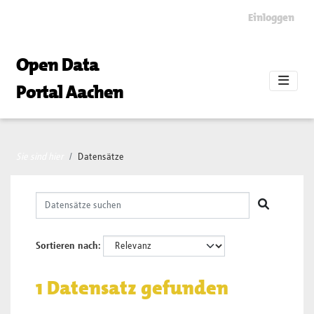
Skip to main content
Einloggen
Open Data
Portal Aachen
Sie sind hier
Datensätze
Sortieren nach
1 Datensatz gefunden