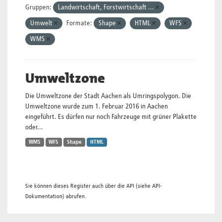
Gruppen:
Landwirtschaft, Forstwirtschaft ...
Umwelt
Formate:
Shape
HTML
WFS
WMS
Umweltzone
Die Umweltzone der Stadt Aachen als Umringspolygon. Die
Umweltzone wurde zum 1. Februar 2016 in Aachen
eingeführt. Es dürfen nur noch Fahrzeuge mit grüner Plakette
oder...
WMS
WFS
Shape
HTML
Sie können dieses Register auch über die
API
(siehe
API-
Dokumentation
) abrufen.