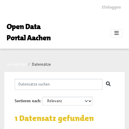
Skip to main content
Einloggen
Open Data
Portal Aachen
Sie sind hier
Datensätze
Sortieren nach
1 Datensatz gefunden