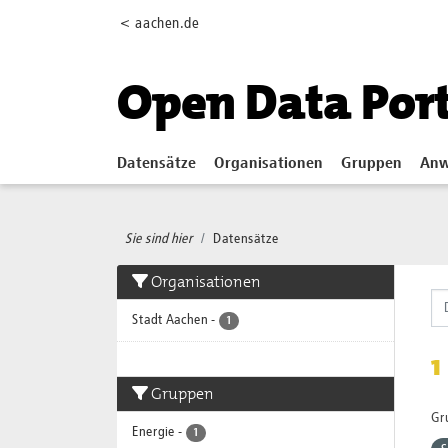
Skip to main content
< aachen.de
Open Data Por
Datensätze
Organisationen
Gruppen
Anw
Sie sind hier
Datensätze
Organisationen
Stadt Aachen
-
1
1
Gruppen
Gr
Energie
-
1