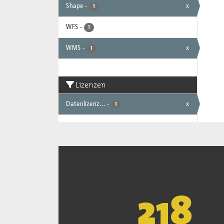
Shape
-
x
1
WFS
-
1
WMS
-
x
1
Lizenzen
Datenlizenz...
-
x
1
221