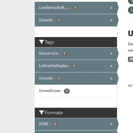
Landwirtschaft,...
-
x
1
L
Umwelt
-
x
1
U
Tags
Di
nur
Geoservice
-
x
1
W
Luftreinhalteplan
-
x
1
Umwelt
-
x
1
Sie
Umweltzone
-
1
Formate
HTML
-
x
1