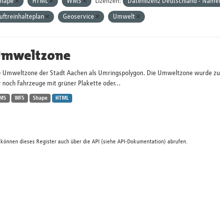
Shape
HTML
WMS
Lizenzen:
Datenlizenz Deutschland - Name
uftreinhalteplan
Geoservice
Umwelt
mweltzone
e Umweltzone der Stadt Aachen als Umringspolygon. Die Umweltzone wurde zum 
 noch Fahrzeuge mit grüner Plakette oder...
MS
WFS
Shape
HTML
 können dieses Register auch über die
API
(siehe
API-Dokumentation
) abrufen.