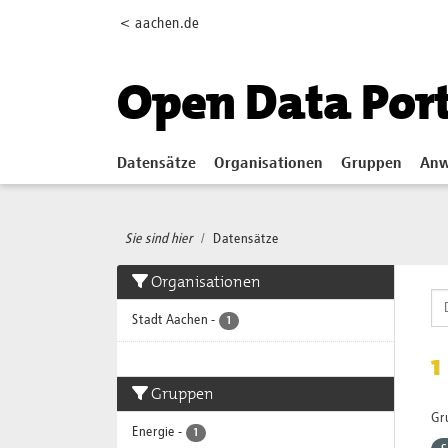
Skip to main content
< aachen.de
Open Data Por
Datensätze
Organisationen
Gruppen
Anw
Sie sind hier
Datensätze
Organisationen
Stadt Aachen
-
1
1
Gruppen
Gr
Energie
-
1