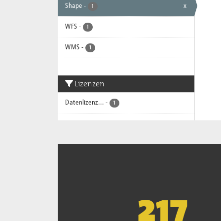
Shape
-
x
1
WFS
-
1
WMS
-
1
Lizenzen
Datenlizenz...
-
1
221