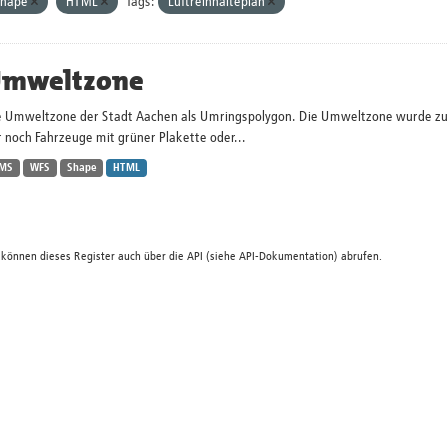
Shape
HTML
Tags:
Luftreinhalteplan
mweltzone
e Umweltzone der Stadt Aachen als Umringspolygon. Die Umweltzone wurde zum 
 noch Fahrzeuge mit grüner Plakette oder...
MS
WFS
Shape
HTML
 können dieses Register auch über die
API
(siehe
API-Dokumentation
) abrufen.