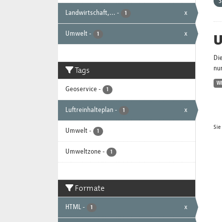
Landwirtschaft,...
-
x
1
Umwelt
-
x
U
1
Di
Tags
nur
W
Geoservice
-
1
Luftreinhalteplan
-
x
1
Sie
Umwelt
-
1
Umweltzone
-
1
Formate
HTML
-
x
1