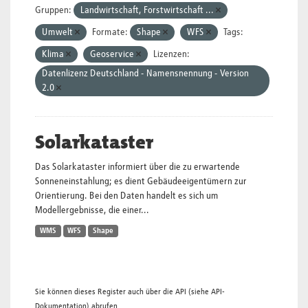
Gruppen:
Landwirtschaft, Forstwirtschaft ...
Umwelt
Formate:
Shape
WFS
Tags:
Klima
Geoservice
Lizenzen:
Datenlizenz Deutschland - Namensnennung - Version
2.0
Solarkataster
Das Solarkataster informiert über die zu erwartende
Sonneneinstahlung; es dient Gebäudeeigentümern zur
Orientierung. Bei den Daten handelt es sich um
Modellergebnisse, die einer...
WMS
WFS
Shape
Sie können dieses Register auch über die
API
(siehe
API-
Dokumentation
) abrufen.