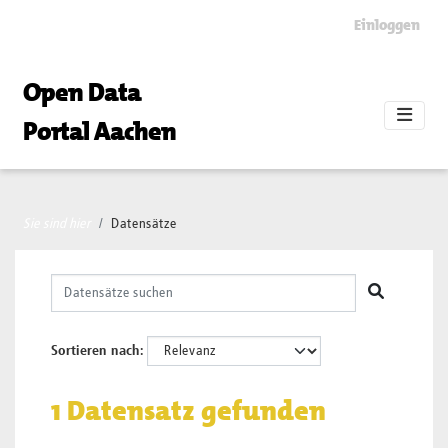
Skip to main content
Einloggen
Open Data
Portal Aachen
Sie sind hier
Datensätze
Sortieren nach
1 Datensatz gefunden