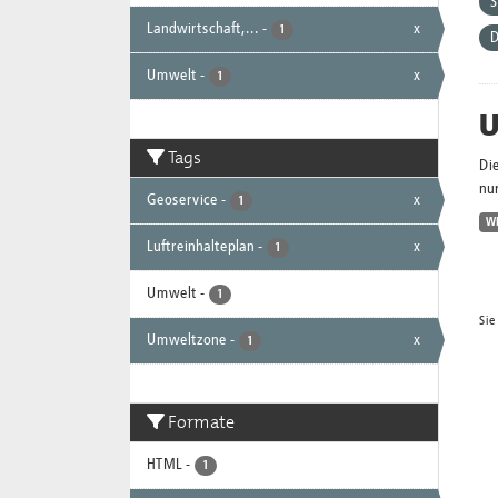
Landwirtschaft,...
-
x
1
D
Umwelt
-
x
1
U
Tags
Di
nur
Geoservice
-
x
1
W
Luftreinhalteplan
-
x
1
Umwelt
-
1
Sie
Umweltzone
-
x
1
Formate
HTML
-
1