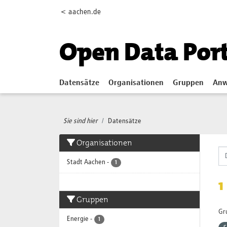
Skip to main content
< aachen.de
Open Data Por
Datensätze
Organisationen
Gruppen
Anw
Sie sind hier
Datensätze
Organisationen
Stadt Aachen
-
1
1
Gruppen
Gr
Energie
-
1