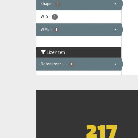
Shape
-
x
1
WFS
-
1
WMS
-
x
1
Lizenzen
Datenlizenz...
-
x
1
221