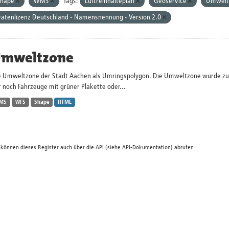
Shape
WMS
Tags:
Luftreinhalteplan
Geoservice
Umwelt
atenlizenz Deutschland - Namensnennung - Version 2.0
mweltzone
e Umweltzone der Stadt Aachen als Umringspolygon. Die Umweltzone wurde zum 
 noch Fahrzeuge mit grüner Plakette oder...
MS
WFS
Shape
HTML
 können dieses Register auch über die
API
(siehe
API-Dokumentation
) abrufen.