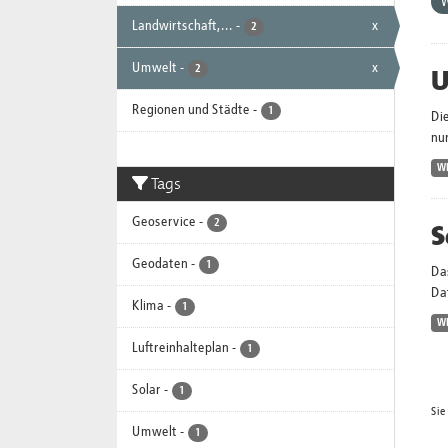
Landwirtschaft,...
-
x
2
Umwelt
-
x
U
2
Regionen und Städte
-
1
Di
nur
W
Tags
Geoservice
-
2
S
Geodaten
-
1
Da
Dat
Klima
-
1
W
Luftreinhalteplan
-
1
Solar
-
1
Sie
Umwelt
-
1