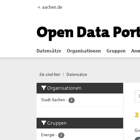
Skip to main content
< aachen.de
Open Data Por
Datensätze
Organisationen
Gruppen
Anw
Sie sind hier
Datensätze
Organisationen
Stadt Aachen
-
2
2
Gruppen
Gr
Energie
-
2