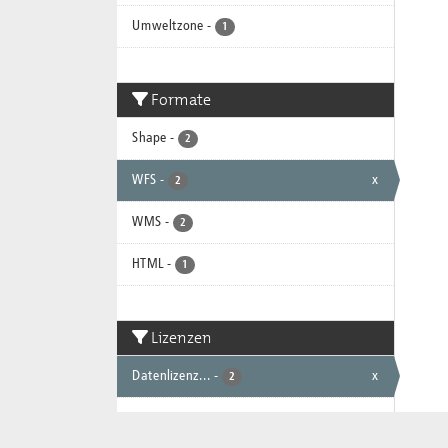
Umweltzone
-
1
Formate
Shape
-
2
WFS
-
x
2
WMS
-
2
HTML
-
1
Lizenzen
Datenlizenz...
-
x
2