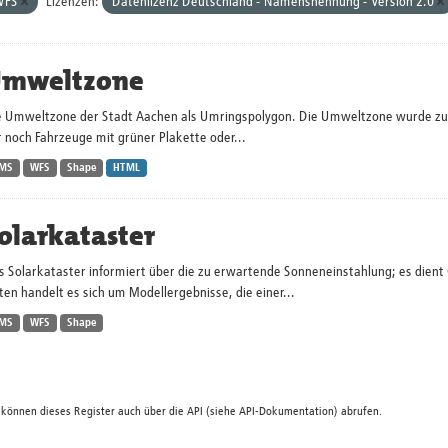
WFS
Lizenzen:
Datenlizenz Deutschland - Namensnennung - Version 2.0
mweltzone
e Umweltzone der Stadt Aachen als Umringspolygon. Die Umweltzone wurde zum 
 noch Fahrzeuge mit grüner Plakette oder...
MS
WFS
Shape
HTML
olarkataster
s Solarkataster informiert über die zu erwartende Sonneneinstahlung; es dien
en handelt es sich um Modellergebnisse, die einer...
MS
WFS
Shape
 können dieses Register auch über die
API
(siehe
API-Dokumentation
) abrufen.