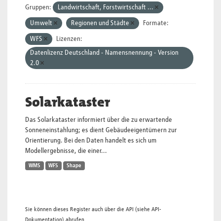
Gruppen:
Landwirtschaft, Forstwirtschaft ...
Umwelt
Regionen und Städte
Formate:
WFS
Lizenzen:
Datenlizenz Deutschland - Namensnennung - Version
2.0
Solarkataster
Das Solarkataster informiert über die zu erwartende
Sonneneinstahlung; es dient Gebäudeeigentümern zur
Orientierung. Bei den Daten handelt es sich um
Modellergebnisse, die einer...
WMS
WFS
Shape
Sie können dieses Register auch über die
API
(siehe
API-
Dokumentation
) abrufen.