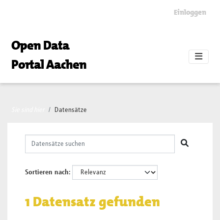
Skip to main content
Einloggen
Open Data
Portal Aachen
Sie sind hier
Datensätze
Sortieren nach
1 Datensatz gefunden