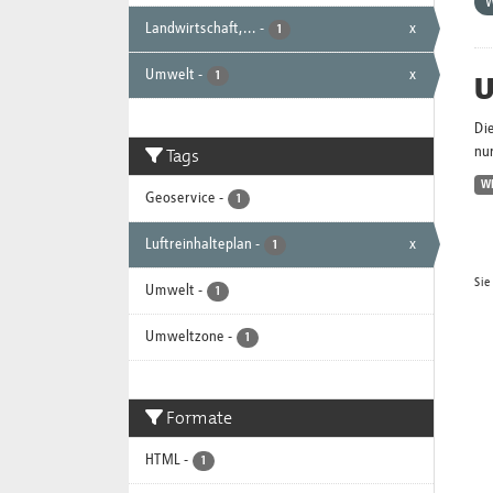
Landwirtschaft,...
-
x
1
Umwelt
-
x
U
1
Di
Tags
nur
W
Geoservice
-
1
Luftreinhalteplan
-
x
1
Sie
Umwelt
-
1
Umweltzone
-
1
Formate
HTML
-
1