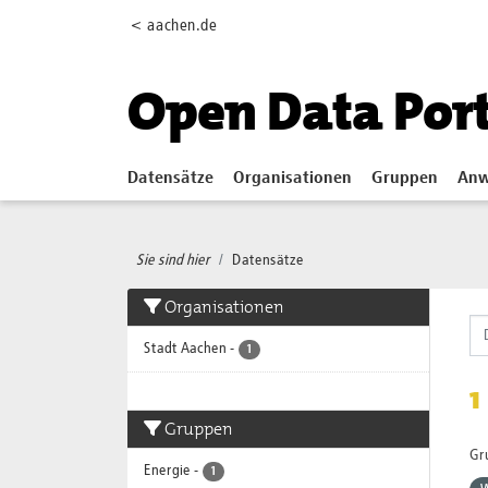
Skip to main content
< aachen.de
Open Data Por
Datensätze
Organisationen
Gruppen
Anw
Sie sind hier
Datensätze
Organisationen
Stadt Aachen
-
1
1
Gruppen
Gr
Energie
-
1