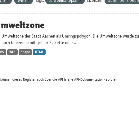
WFS
WMS
Tags:
Luftreinhalteplan
Lizenzen:
Datenlizenz Deut
mweltzone
e Umweltzone der Stadt Aachen als Umringspolygon. Die Umweltzone wurde zum 
 noch Fahrzeuge mit grüner Plakette oder...
MS
WFS
Shape
HTML
 können dieses Register auch über die
API
(siehe
API-Dokumentation
) abrufen.