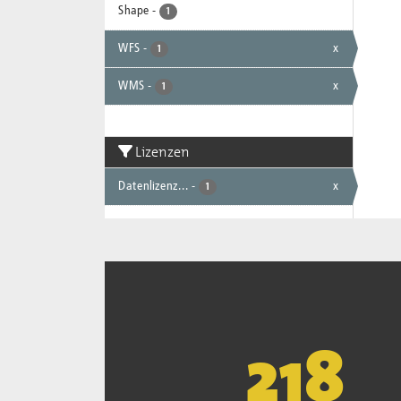
Shape
-
1
WFS
-
x
1
WMS
-
x
1
Lizenzen
Datenlizenz...
-
x
1
221